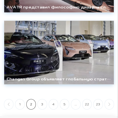
AVATR представил философию дизайна следующего поколения: азиатский дебют VISION XPECTRA на автосалоне в Пекине 2026.
Changan Group объявляет глобальную стратегию «1+4+4+5»: курс на 600 млрд юаней и Топ-10 мирового автопрома к 2030 году
1
2
3
4
5
...
22
23