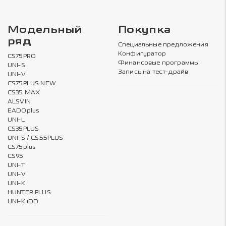
Модельный
Покупка
ряд
Специальные предложения
Конфигуратор
CS75PRO
Финансовые программы
UNI-S
Запись на тест-драйв
UNI-V
CS75PLUS NEW
CS35 MAX
ALSVIN
EADOplus
UNI-L
CS35PLUS
UNI-S / CS55PLUS
CS75plus
CS95
UNI-T
UNI-V
UNI-K
HUNTER PLUS
UNI-K iDD