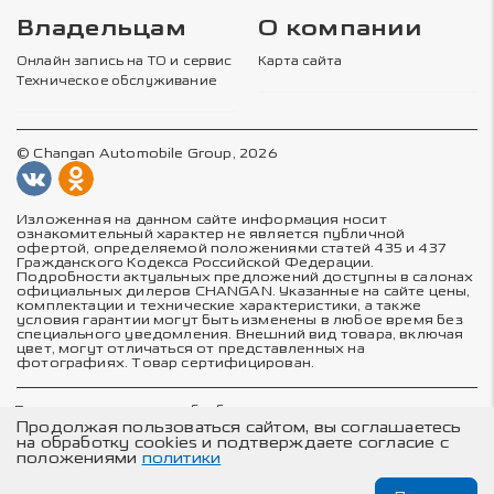
Владельцам
О компании
Онлайн запись на ТО и сервис
Карта сайта
Техническое обслуживание
© Changan Automobile Group, 2026
Изложенная на данном сайте информация носит
ознакомительный характер не является публичной
офертой, определяемой положениями статей 435 и 437
Гражданского Кодекса Российской Федерации.
Подробности актуальных предложений доступны в салонах
официальных дилеров CHANGAN. Указанные на сайте цены,
комплектации и технические характеристики, а также
условия гарантии могут быть изменены в любое время без
специального уведомления. Внешний вид товара, включая
цвет, могут отличаться от представленных на
фотографиях. Товар сертифицирован.
Политика в отношении обработки персональных данных
Политика конфиденциальности
Продолжая пользоваться сайтом, вы соглашаетесь
Согласие на обработку персональных данных
на обработку cookies и подтверждаете согласие с
Соглашение об использовании cookie-файлов
положениями
политики